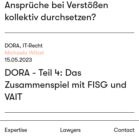
Ansprüche bei Verstößen
kollektiv durchsetzen?
DORA, IT-Recht
Michaela Witzel
15.05.2023
DORA - Teil 4: Das
Zusammenspiel mit FISG und
VAIT
DORA, IT-Recht
Expertise
Lawyers
Contact
Michaela Witzel