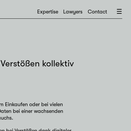
×
☰
Expertise
Lawyers
Contact
Verstößen kollektiv
m Einkaufen oder bei vielen
 Daten bei einer wachsenden
auchs.
en bei Verstößen dank digitaler