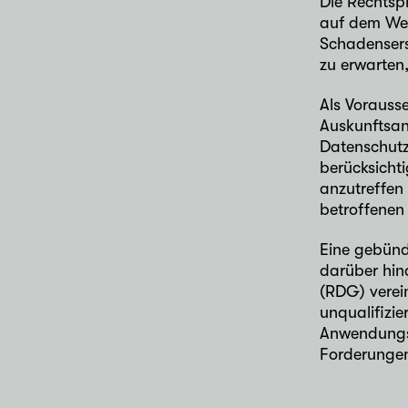
Die Rechtsp
auf dem Weg
Schadensers
zu erwarten
Als Vorauss
Auskunftsan
Datenschutza
berücksichti
anzutreffen
betroffenen
Eine gebünd
darüber hin
(RDG) verei
unqualifizi
Anwendungsb
Forderungen