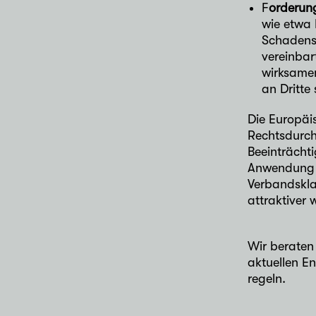
F
orderun
wie etwa
Schadens
vereinbar
wirksamen
an Dritte 
Die Europäis
Rechtsdurch
Beeinträcht
Anwendung fi
Verbandskla
attraktiver 
Wir beraten
aktuellen En
regeln.