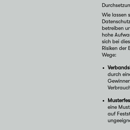
Durchsetzun
Wie lassen 
Datenschutz
betreiben u
hohe Aufwan
sich bei di
Risiken der
Wege:
Verbands
durch ein
Gewinnerz
Verbrauc
Musterfes
eine Must
auf Fests
ungeeigne