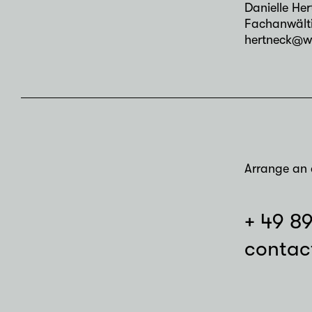
Danielle He
Fachanwälti
hertneck@w
Arrange an 
+ 49 8
contac