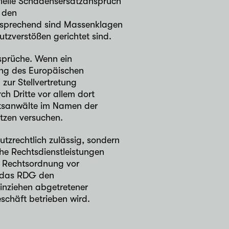
ielle Schadensersatzanspruch
 den
tsprechend sind Massenklagen
tzverstößen gerichtet sind.
sprüche. Wenn ein
ung des Europäischen
zur Stellvertretung
ch Dritte vor allem dort
htsanwälte im Namen der
tzen versuchen.
tzrechtlich zulässig, sondern
he Rechtsdienstleistungen
ie Rechtsordnung vor
rt das RDG den
inziehen abgetretener
chäft betrieben wird.