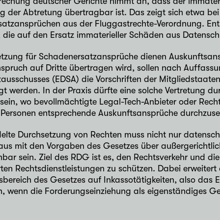
rechung deutscher Gerichte nimmt an, dass der immater
 der Abtretung übertragbar ist. Das zeigt sich etwa bei
atzansprüchen aus der Fluggastrechte-Verordnung. En
, die auf den Ersatz immaterieller Schäden aus Datenschu
etzung für Schadenersatzansprüche dienen Auskunftsan
spruch auf Dritte übertragen wird, sollen nach Auffass
usschusses (EDSA) die Vorschriften der Mitgliedstaaten 
gt werden. In der Praxis dürfte eine solche Vertretung dur
 sein, wo bevollmächtigte Legal-Tech-Anbieter oder Rec
 Personen entsprechende Auskunftsansprüche durchzuse
elte Durchsetzung von Rechten muss nicht nur datenschu
aus mit den Vorgaben des Gesetzes über außergerichtlic
nbar sein. Ziel des RDG ist es, den Rechtsverkehr und d
erten Rechtsdienstleistungen zu schützen. Dabei erweite
ereich des Gesetzes auf Inkassotätigkeiten, also das E
, wenn die Forderungseinziehung als eigenständiges Ges