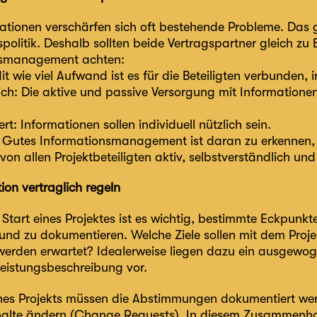
uationen verschärfen sich oft bestehende Probleme. Das g
politik. Deshalb sollten beide Vertragspartner gleich zu B
nsmanagement achten:
 Mit wie viel Aufwand ist es für die Beteiligten verbunden, 
rlich: Die aktive und passive Versorgung mit Information
ert: Informationen sollen individuell nützlich sein.
t: Gutes Informationsmanagement ist daran zu erkennen,
on allen Projektbeteiligten aktiv, selbstverständlich und 
on vertraglich regeln
Start eines Projektes ist es wichtig, bestimmte Eckpunk
 und zu dokumentieren. Welche Ziele sollen mit dem Proj
werden erwartet? Idealerweise liegen dazu ein ausgewog
 Leistungsbeschreibung vor.
es Projekts müssen die Abstimmungen dokumentiert werd
halte ändern (Change Requests). In diesem Zusammenha