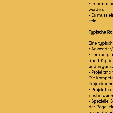
• Informatio
werden.
• Es muss e
sein.
Typische Rol
Eine typisch
• Anwender/
• Lenkungsa
dar, trägt 
und Ergänz
• Projektma
Die Kompete
Projektmanag
• Projekttea
sind in der
• Spezielle 
der Regel e
gesonderten 