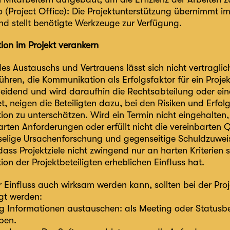
o (Project Office): Die Projektunterstützung übernimmt i
d stellt benötigte Werkzeuge zur Verfügung.
on im Projekt verankern
des Austauschs und Vertrauens lässt sich nicht vertragli
ühren, die Kommunikation als Erfolgsfaktor für ein Proj
tleidend und wird daraufhin die Rechtsabteilung oder ein
t, neigen die Beteiligten dazu, bei den Risiken und Erfol
n zu unterschätzen. Wird ein Termin nicht eingehalten, 
rten Anforderungen oder erfüllt nicht die vereinbarten Qu
elige Ursachenforschung und gegenseitige Schuldzuwei
ass Projektziele nicht zwingend nur an harten Kriterien 
n der Projektbeteiligten erheblichen Einfluss hat.
r Einfluss auch wirksam werden kann, sollten bei der Pro
igt werden:
g Informationen austauschen: als Meeting oder Statusbe
ben.