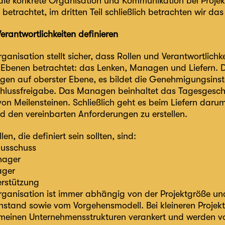
die konkrete Organisation und Kommunikation bei Proje
betrachtet, im dritten Teil schließlich betrachten wir d
erantwortlichkeiten definieren
rganisation stellt sicher, dass Rollen und Verantwortlich
 Ebenen betrachtet: das Lenken, Managen und Liefern. D
gen auf oberster Ebene, es bildet die Genehmigungsinsta
lussfreigabe. Das Managen beinhaltet das Tagesgeschäf
on Meilensteinen. Schließlich geht es beim Liefern darum
d den vereinbarten Anforderungen zu erstellen.
en, die definiert sein sollten, sind:
ausschuss
nager
ager
erstützung
organisation ist immer abhängig von der Projektgröße 
nstand sowie vom Vorgehensmodell. Bei kleineren Projekte
emeinen Unternehmensstrukturen verankert und werden vo