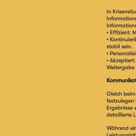
In Krisensit
Informations
Informatio
• Effizient:
• Kontinuie
stabil sein.
• Personalisi
• Akzeptier
Weitergabe v
Kommunikati
Gleich beim 
festzulegen
Ergebnisse 
detaillierte
Während ein
Leistungsin