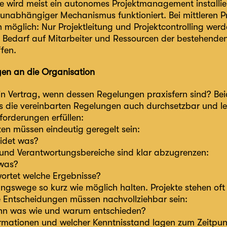
e wird meist ein autonomes Projektmanagement installier
unabhängiger Mechanismus funktioniert. Bei mittleren Pr
möglich: Nur Projektleitung und Projektcontrolling werden
h Bedarf auf Mitarbeiter und Ressourcen der bestehende
fen.
en an die Organisation
in Vertrag, wenn dessen Regelungen praxisfern sind? Bei
s die vereinbarten Regelungen auch durchsetzbar und leb
forderungen erfüllen:
en müssen eindeutig geregelt sein:
idet was?
und Verantwortungsbereiche sind klar abzugrenzen:
was?
ortet welche Ergebnisse?
ngswege so kurz wie möglich halten. Projekte stehen oft 
e Entscheidungen müssen nachvollziehbar sein:
nn was wie und warum entschieden?
rmationen und welcher Kenntnisstand lagen zum Zeitpun