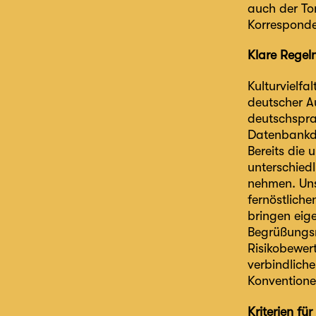
auch der To
Korresponde
Klare Regeln
Kulturvielfa
deutscher A
deutschspra
Datenbankdes
Bereits die
unterschiedl
nehmen. Uns
fernöstlich
bringen eig
Begrüßungsr
Risikobewert
verbindlich
Konventione
Kriterien fü