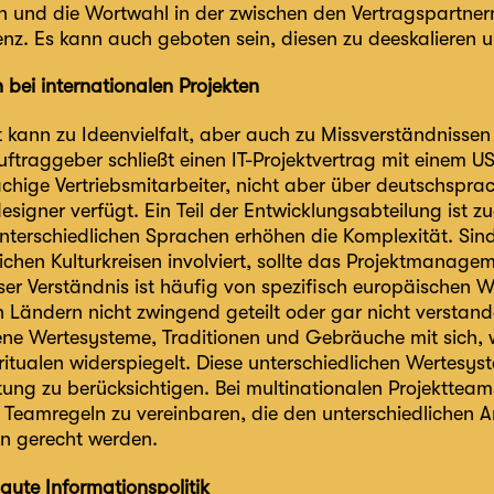
n und die Wortwahl in der zwischen den Vertragspartne
nz. Es kann auch geboten sein, diesen zu deeskalieren un
 bei internationalen Projekten
lt kann zu Ideenvielfalt, aber auch zu Missverständnissen
uftraggeber schließt einen IT-Projektvertrag mit einem 
chige Vertriebsmitarbeiter, nicht aber über deutschspra
igner verfügt. Ein Teil der Entwicklungsabteilung ist zu
 unterschiedlichen Sprachen erhöhen die Komplexität. Sin
ichen Kulturkreisen involviert, sollte das Projektmanage
er Verständnis ist häufig von spezifisch europäischen We
en Ländern nicht zwingend geteilt oder gar nicht verstan
ene Wertesysteme, Traditionen und Gebräuche mit sich, w
itualen widerspiegelt. Diese unterschiedlichen Wertesyst
ung zu berücksichtigen. Bei multinationalen Projektteams 
e Teamregeln zu vereinbaren, die den unterschiedlichen 
n gerecht werden.
r gute Informationspolitik