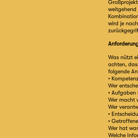
Großprojekt
weitgehend 
Kombination 
wird je nac
zurückgegrif
Anforderung
Was nützt e
achten, das
folgende An
• Kompetenz
Wer entsche
• Aufgaben 
Wer macht 
Wer verantw
• Entscheidu
• Getroffen
Wer hat wa
Welche Info