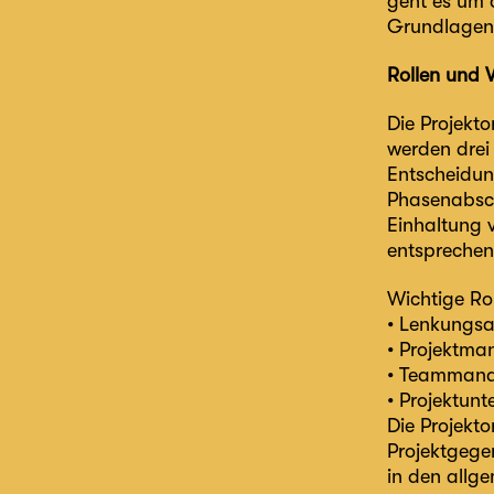
geht es um 
Grundlagen
Rollen und V
Die Projekto
werden drei
Entscheidun
Phasenabsch
Einhaltung v
entsprechen
Wichtige Roll
• Lenkungs
• Projektma
• Teamman
• Projektunt
Die Projekt
Projektgege
in den allg