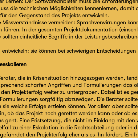
er Lernen: Der Softwareanbieter muss die Anforderungen
ss die technischen Möglichkeiten kennenlernen, damit 
 für den Gegenstand des Projekts entwickeln.
che Missverständnisse vermeiden: Sprachverwirrungen kön
en führen. In der gesamten Projektdokumentation (einschli
sollten einheitliche Begriffe in der Leistungsbeschreibu
 entwickeln: sie können bei schwierigen Entscheidungen 
eeskalieren
Berater, die in Krisensituation hinzugezogen werden, tend
sprechend scharfen Angriffen und Formulierungen das 
 den Projekterfolg weiter zu untergraben. Dabei ist es g
 Formulierungen sorgfältig abzuwägen. Die Berater sollt
e welche Erfolge erzielen können. Vor allem aber sollte
in, ob das Projekt noch gerettet werden kann oder ob es
 geht. Eine Fristsetzung, die nicht im Einklang mit den 
lfall zu einer Eskalation in die Rechtsabteilung oder in
gefährdet den Projekterfolg eher als es ihn fördert. Ein In