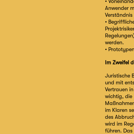
• Voneinand
Anwender mu
Verständnis
• Begriffli
Projektrisik
Regelungen) 
werden.
• Prototypen
Im Zweifel d
Juristische 
und mit ent
Vertrauen in
wichtig, die
Maßnahmen si
im Klaren se
des Abbruchs
wird im Rege
führen. Das 