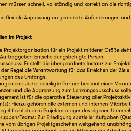
nen müssen schnell, vollständig und korrekt an die rich
ine flexible Anpassung an geänderte Anforderungen u
len im Projekt
e Projektorganisation für ein Projekt mittlerer Größe sieh
Auftraggeber: Entscheidungsbefugte Person.
usschuss: Er stellt die übergeordnete Instanz zur Proje
in der Regel die Verantwortung für das Erreichen der Zi
ungen des Umfangs.
nagement: Jeder beteiligte Partner benennt einen Verant
nzen und die Abgrenzung zum Lenkungsausschuss sollte
ement ist für die operative Steuerung aller Projektaktiv
m(s): Hierzu gehören alle externen und internen Mitarbeite
 Regel fachlich dem Projektmanager des eigenen Unterneh
Gruppen/Teams: Zur Erledigung spezieller Aufgaben (Qual
ine vom übrigen Projektgeschehen weitgehend unabhäng
Mitarbeitern aufgebaut, um die Effizienz der Arbeiten z