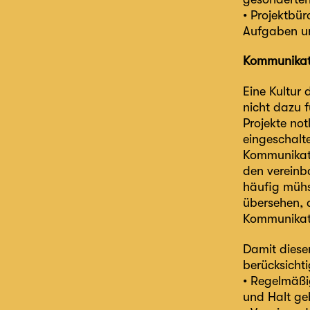
• Projektbür
Aufgaben un
Kommunikati
Eine Kultur 
nicht dazu f
Projekte no
eingeschalte
Kommunikatio
den vereinba
häufig mühs
übersehen, d
Kommunikatio
Damit diese
berücksicht
• Regelmäßi
und Halt ge