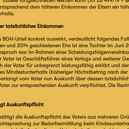
r Tabelle fortgeschrieben werden kann (XII ZB 499/19 = 
 entsprechend dem höheren Einkommen der Eltern ein höh
rhalts.
er tatsächliches Einkommen
 BGH-Urteil konkret auswirkt, verdeutlicht folgendes Fall
en und 2014 geschiedenen Ehe ist eine Tochter im Juni 
nspruch war im Rahmen einer Scheidungsfolgenvereinbaru
er Vater ist Geschäftsführer eines Verlags und weiterer Ges
ch der Vater für unbegrenzt leistungsfähig erklärt und d
es Mindestunterhalts (bisheriger Höchstbetrag nach der 
 verlangt vom Vater nun Auskunft über dessen tatsäch
ater zur entsprechenden Auskunft verpflichtet. Die Rech
gt Auskunftspflicht
tätigt die Auskunftspflicht des Vaters aus mehreren Grü
echtsprechung zur Bedarfsermittlung beim Kindesunterhal