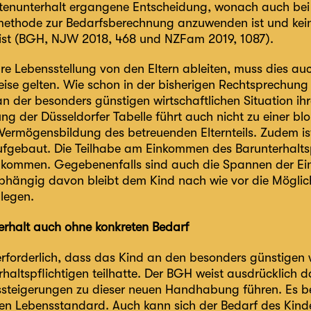
enunterhalt ergangene Entscheidung, wonach auch bei
ethode zur Bedarfsberechnung anzuwenden ist und kei
h ist (BGH, NJW 2018, 468 und NZFam 2019, 1087).
re Lebensstellung von den Eltern ableiten, muss dies auc
eise gelten. Wie schon in der bisherigen Rechtsprechung
an der besonders günstigen wirtschaftlichen Situation ihre
ng der Düsseldorfer Tabelle führt auch nicht zu einer b
 Vermögensbildung des betreuenden Elternteils. Zudem ist
ufgebaut. Die Teilhabe am Einkommen des Barunterhaltspf
nkommen. Gegebenenfalls sind auch die Spannen der E
bhängig davon bleibt dem Kind nach wie vor die Möglich
legen.
erhalt auch ohne konkreten Bedarf
 erforderlich, dass das Kind an den besonders günstigen 
haltspflichtigen teilhatte. Der BGH weist ausdrücklich 
teigerungen zu dieser neuen Handhabung führen. Es b
en Lebensstandard. Auch kann sich der Bedarf des Kind