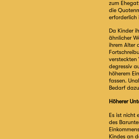
zum Ehegatt
die Quotenm
erforderlic
Da Kinder ih
ähnlicher W
ihrem Alter 
Fortschreibu
versteckten
degressiv a
höherem Ei
fassen. Una
Bedarf dazu
Höherer Unt
Es ist nicht
des Barunter
Einkommenss
Kindes an d