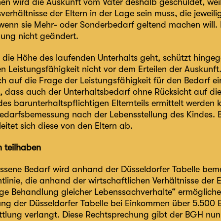
nen wird die Auskunft vom Vater deshalb geschuldet, wei
erhältnisse der Eltern in der Lage sein muss, die jewei
wenn sie Mehr- oder Sonderbedarf geltend machen will. I
ung nicht geändert.
die Höhe des laufenden Unterhalts geht, schützt hingeg
 Leistungsfähigkeit nicht vor dem Erteilen der Auskunft
ch auf die Frage der Leistungsfähigkeit für den Bedarf ei
t, dass auch der Unterhaltsbedarf ohne Rücksicht auf d
s barunterhaltspflichtigen Elternteils ermittelt werden 
 Bedarfsbemessung nach der Lebensstellung des Kindes. 
eitet sich diese von den Eltern ab.
n teilhaben
sene Bedarf wird anhand der Düsseldorfer Tabelle bemes
tlinie, die anhand der wirtschaftlichen Verhältnisse der 
ge Behandlung gleicher Lebenssachverhalte“ ermöglichen
ung der Düsseldorfer Tabelle bei Einkommen über 5.500 
ttlung verlangt. Diese Rechtsprechung gibt der BGH nunm