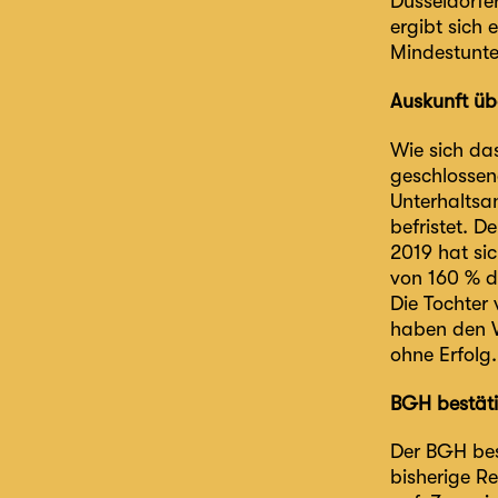
Düsseldorfe
ergibt sich
Mindestunte
Auskunft üb
Wie sich das
geschlossen
Unterhaltsa
befristet. D
2019 hat si
von 160 % d
Die Tochter
haben den V
ohne Erfolg.
BGH bestäti
Der BGH bes
bisherige R