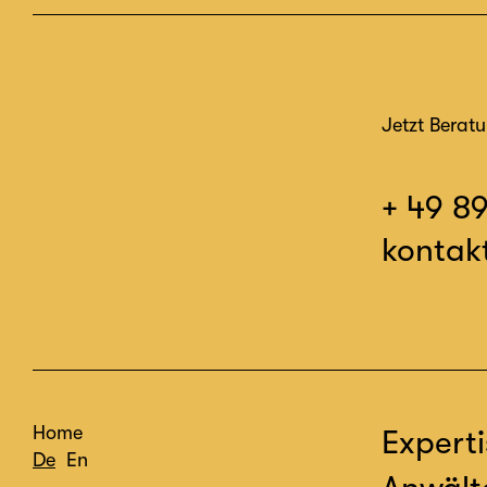
Jetzt Berat
+ 49 8
kontak
Home
Experti
De
En