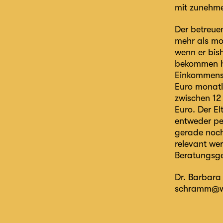
mit zunehme
Der betreuen
mehr als mon
wenn er bis
bekommen ha
Einkommenss
Euro monatli
zwischen 12
Euro. Der El
entweder pe
gerade noch
relevant wer
Beratungsge
Dr. Barbar
schramm@we