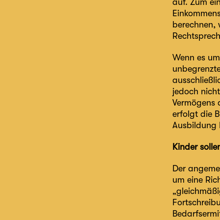
auf. Zum ei
Einkommensv
berechnen, 
Rechtsprech
Wenn es um 
unbegrenzten
ausschließli
jedoch nich
Vermögens de
erfolgt die
Ausbildung l
Kinder solle
Der angemes
um eine Rich
„gleichmäßi
Fortschreib
Bedarfsermi