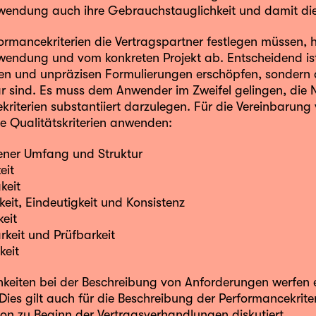
endung auch ihre Gebrauchstauglichkeit und damit die 
ormancekriterien die Vertragspartner festlegen müssen,
endung und vom konkreten Projekt ab. Entscheidend ist
gen und unpräzisen Formulierungen erschöpfen, sondern 
ar sind. Es muss dem Anwender im Zweifel gelingen, die 
riterien substantiiert darzulegen. Für die Vereinbarung
de Qualitätskriterien anwenden:
ner Umfang und Struktur
eit
keit
keit, Eindeutigkeit und Konsistenz
keit
arkeit und Prüfbarkeit
keit
hkeiten bei der Beschreibung von Anforderungen werfen ei
 Dies gilt auch für die Beschreibung der Performancekrite
hon zu Beginn der Vertragsverhandlungen diskutiert.