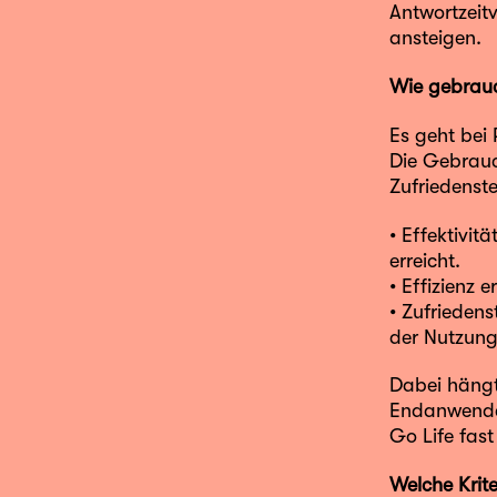
Antwortzeitv
ansteigen.
Wie gebrauc
Es geht bei
Die Gebrauch
Zufriedenste
• Effektivit
erreicht.
• Effizienz 
• Zufriedens
der Nutzung
Dabei hängt
Endanwender
Go Life fas
Welche Krite