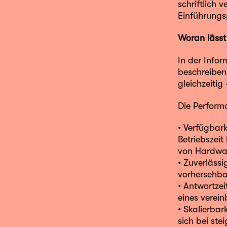
schriftlich 
Einführungs
Woran lässt
In der Infor
beschreiben,
gleichzeitig
Die Perform
• Verfügbar
Betriebszeit
von Hardwa
• Zuverlässi
vorhersehba
• Antwortze
eines verein
• Skalierba
sich bei ste