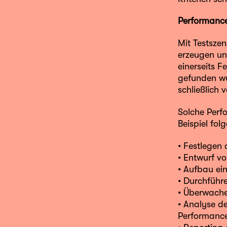
Performance
Mit Testszen
erzeugen un
einerseits F
gefunden wur
schließlich 
Solche Perf
Beispiel fol
• Festlegen
• Entwurf vo
• Aufbau ei
• Durchführe
• Überwache
• Analyse d
Performanc