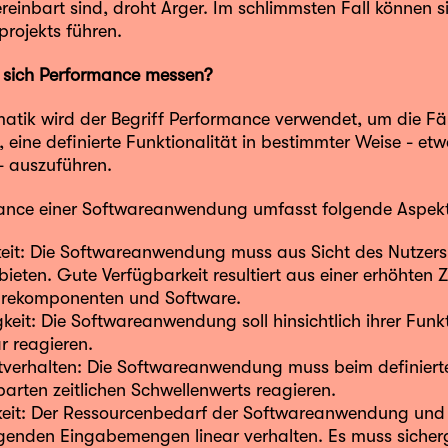
vereinbart sind, droht Ärger. Im schlimmsten Fall können 
projekts führen.
 sich Performance messen?
matik wird der Begriff Performance verwendet, um die Fä
 eine definierte Funktionalität in bestimmter Weise - et
 - auszuführen.
ance einer Softwareanwendung umfasst folgende Aspekt
keit: Die Softwareanwendung muss aus Sicht des Nutzer
 bieten. Gute Verfügbarkeit resultiert aus einer erhöhten 
rekomponenten und Software.
gkeit: Die Softwareanwendung soll hinsichtlich ihrer Funk
r reagieren.
itverhalten: Die Softwareanwendung muss beim definiert
barten zeitlichen Schwellenwerts reagieren.
rkeit: Der Ressourcenbedarf der Softwareanwendung u
igenden Eingabemengen linear verhalten. Es muss sicherg