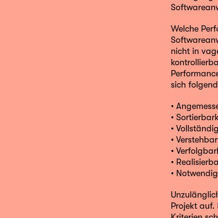
Softwareanw
Welche Perf
Softwareanw
nicht in va
kontrollierb
Performancek
sich folgen
• Angemesse
• Sortierbark
• Vollständig
• Verstehbar
• Verfolgbar
• Realisierb
• Notwendig
Unzulänglic
Projekt auf.
Kriterien sc