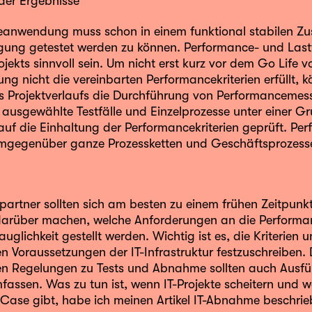
 der Ergebnisse
eanwendung muss schon in einem funktional stabilen Zu
gung getestet werden zu können. Performance- und Last
jekts sinnvoll sein. Um nicht erst kurz vor dem Go Life v
g nicht die vereinbarten Performancekriterien erfüllt, 
 Projektverlaufs die Durchführung von Performancemess
 ausgewählte Testfälle und Einzelprozesse unter einer G
auf die Einhaltung der Performancekriterien geprüft. Pe
mgegenüber ganze Prozessketten und Geschäftsprozess
spartner sollten sich am besten zu einem frühen Zeitpun
rüber machen, welche Anforderungen an die Performanc
glichkeit gestellt werden. Wichtig ist es, die Kriterien 
en Voraussetzungen der IT-Infrastruktur festzuschreiben. 
hen Regelungen zu Tests und Abnahme sollten auch Ausf
mfassen. Was zu tun ist, wenn IT-Projekte scheitern und 
 Case gibt, habe ich meinen Artikel
IT-Abnahme
beschrie