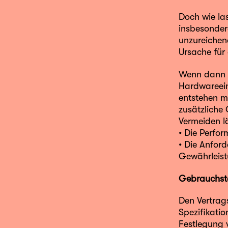
Doch wie las
insbesonder
unzureichend
Ursache für 
Wenn dann v
Hardwareein
entstehen m
zusätzliche
Vermeiden lä
• Die Perfo
• Die Anford
Gewährleist
Gebrauchsta
Den Vertrags
Spezifikatio
Festlegung v