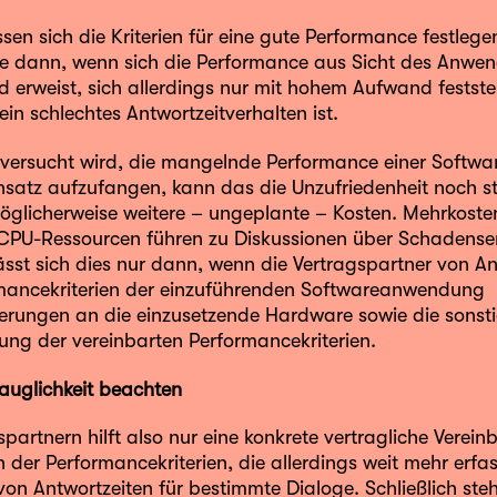
sen sich die Kriterien für eine gute Performance festlege
e dann, wenn sich die Performance aus Sicht des Anwen
 erweist, sich allerdings nur mit hohem Aufwand feststel
ein schlechtes Antwortzeitverhalten ist.
ersucht wird, die mangelnde Performance einer Softwar
satz aufzufangen, kann das die Unzufriedenheit noch s
öglicherweise weitere – ungeplante – Kosten. Mehrkost
 CPU-Ressourcen führen zu Diskussionen über Schadense
sst sich dies nur dann, wenn die Vertragspartner von An
rmancekriterien der einzuführenden Softwareanwendung
erungen an die einzusetzende Hardware sowie die sonstig
ung der vereinbarten Performancekriterien.
uglichkeit beachten
partnern hilft also nur eine konkrete vertragliche Verei
n der Performancekriterien, die allerdings weit mehr erfas
on Antwortzeiten für bestimmte Dialoge. Schließlich steh