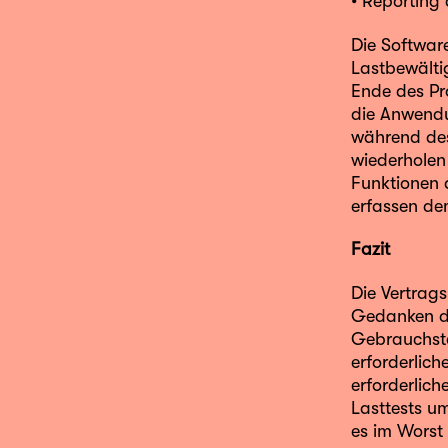
• Reporting
Die Softwar
Lastbewälti
Ende des Pro
die Anwendun
während des
wiederholen
Funktionen 
erfassen de
Fazit
Die Vertrag
Gedanken da
Gebrauchstau
erforderlich
erforderlic
Lasttests u
es im Worst