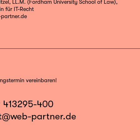
tzel
, LL.M. (Fordham University School of Law),
n für IT-Recht
partner.de
ungstermin vereinbaren!
9 413295-400
t@web-partner.de