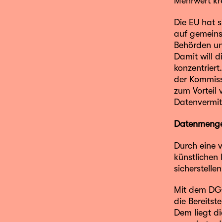
Mehrwert kre
Die EU hat 
auf gemein
Behörden un
Damit will 
konzentrier
der Kommiss
zum Vorteil
Datenvermitt
Datenmengen
Durch eine 
künstlichen
sicherstelle
Mit dem DGA 
die Bereitst
Dem liegt di