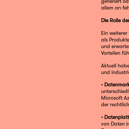
generiert o
allem an fe
Die Rolle de
Ein weiterer
als Produkt
und erwarte
Vorteilen füh
Aktuell hab
und industri
•
Datenmark
unterschied
Microsoft A
der rechtli
•
Datenplat
von Daten i