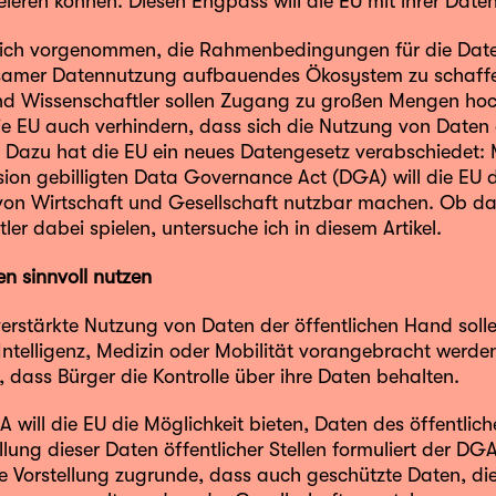
ieren können. Diesen Engpass will die EU mit ihrer Daten
sich vorgenommen, die Rahmenbedingungen für die Date
samer Datennutzung aufbauendes Ökosystem zu schaffe
d Wissenschaftler sollen Zugang zu großen Mengen hoch
die EU auch verhindern, dass sich die Nutzung von Date
t. Dazu hat die EU ein neues Datengesetz verabschiedet
ion gebilligten Data Governance Act (DGA) will die EU
 von Wirtschaft und Gesellschaft nutzbar machen. Ob das
ler dabei spielen, untersuche ich in diesem Artikel.
 sinnvoll nutzen
verstärkte Nutzung von Daten der öffentlichen Hand soll
 Intelligenz, Medizin oder Mobilität vorangebracht werde
n, dass Bürger die Kontrolle über ihre Daten behalten.
will die EU die Möglichkeit bieten, Daten des öffentlich
ellung dieser Daten öffentlicher Stellen formuliert der DG
e Vorstellung zugrunde, dass auch geschützte Daten, die 