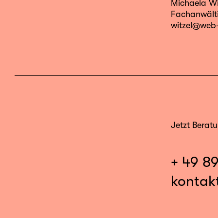
Michaela Wi
Fachanwälti
witzel@web-
Jetzt Berat
+ 49 8
kontak