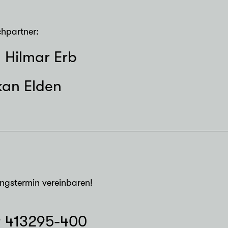
chpartner:
. Hilmar Erb
kan Elden
ungstermin vereinbaren!
9 413295-400