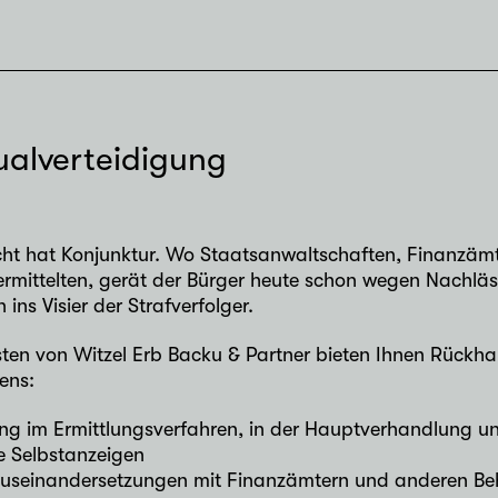
ualverteidigung
cht hat Konjunktur. Wo Staatsanwaltschaften, Finanzämte
mittelten, gerät der Bürger heute schon wegen Nachläss
 ins Visier der Strafverfolger.
sten von Witzel Erb Backu & Partner bieten Ihnen Rückhal
ens:
ung im Ermittlungsverfahren, in der Hauptverhandlung un
he Selbstanzeigen
 Auseinandersetzungen mit Finanzämtern und anderen B