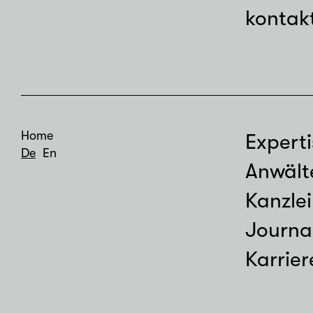
kontak
Home
Experti
De
En
Anwält
Kanzlei
Journa
Karrier