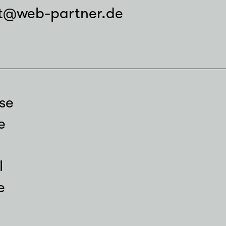
t@web-partner.de
se
e
l
e