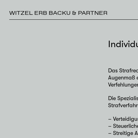
WITZEL ERB BACKU & PARTNER
Individ
Das Strafre
Augenmaß er
Verfehlungen
Die Speziali
Strafverfahr
– Verteidig
– Steuerlic
– Streitige